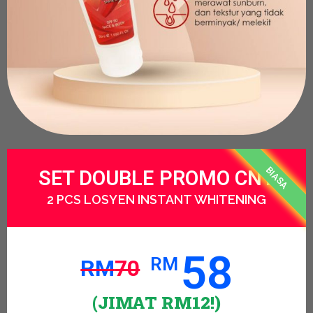
BIASA
SET DOUBLE PROMO CNY
2 PCS LOSYEN INSTANT WHITENING
58
RM
RM
70
(JIMAT RM12!)