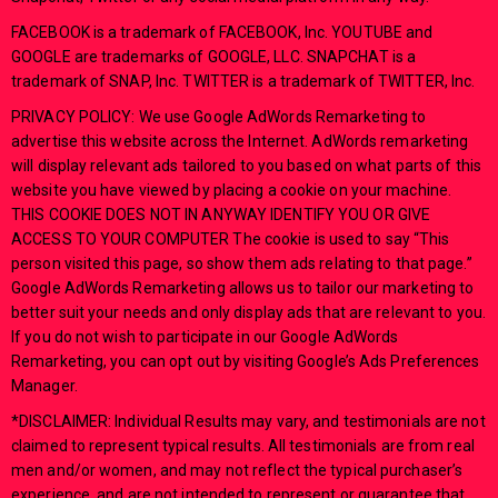
FACEBOOK is a trademark of FACEBOOK, Inc. YOUTUBE and
GOOGLE are trademarks of GOOGLE, LLC. SNAPCHAT is a
trademark of SNAP, Inc. TWITTER is a trademark of TWITTER, Inc.
PRIVACY POLICY: We use Google AdWords Remarketing to
advertise this website across the Internet. AdWords remarketing
will display relevant ads tailored to you based on what parts of this
website you have viewed by placing a cookie on your machine.
THIS COOKIE DOES NOT IN ANYWAY IDENTIFY YOU OR GIVE
ACCESS TO YOUR COMPUTER The cookie is used to say “This
person visited this page, so show them ads relating to that page.”
Google AdWords Remarketing allows us to tailor our marketing to
better suit your needs and only display ads that are relevant to you.
If you do not wish to participate in our Google AdWords
Remarketing, you can opt out by visiting Google’s Ads Preferences
Manager.
*DISCLAIMER: Individual Results may vary, and testimonials are not
claimed to represent typical results. All testimonials are from real
men and/or women, and may not reflect the typical purchaser’s
experience, and are not intended to represent or guarantee that