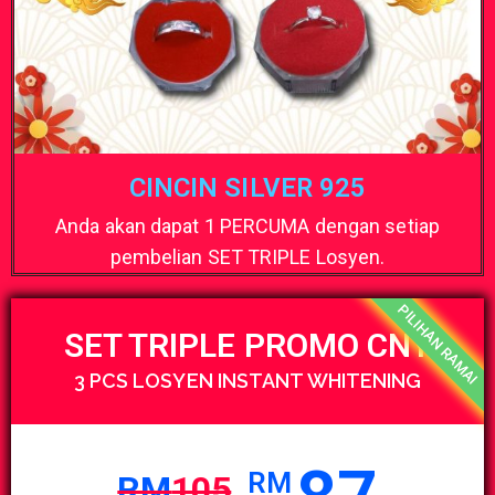
CINCIN SILVER 925
Anda akan dapat 1 PERCUMA dengan setiap
pembelian SET TRIPLE Losyen.
PILIHAN RAMAI
SET TRIPLE PROMO CNY
3 PCS LOSYEN INSTANT WHITENING
RM
RM
105