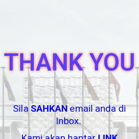
THANK YOU
Sila
SAHKAN
email anda di
Inbox.
Kami akan hantar
LINK