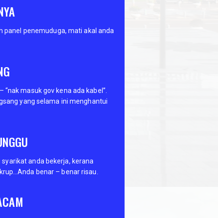
NYA
oleh panel penemuduga, mati akal anda
NG
 – “nak masuk gov kena ada kabel”.
ongsang yang selama ini menghantui
UNGGU
yarikat anda bekerja, kerana
nkrup…Anda benar – benar risau.
ACAM