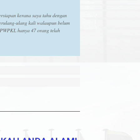
ersiapan kerana saya tahu dengan
erulang-ulang kali walaupun belum
 JPWPKL hanya 47 orang telah