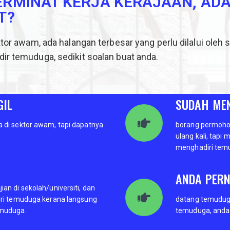
RMINAT KERJA KERAJAAN, AD
T?
r awam, ada halangan terbesar yang perlu dilalui oleh
ir temuduga, sedikit soalan buat anda.
GIL
SUDAH MEN
 di sektor awam, tapi dapatnya
borang permohon
ulang kali, tapi 
menghadiri tem
ANDA PER
an di sekolah/universiti, dan
iri temuduga kerana langsung
datang temuduga
emuduga.
temuduga, anda 