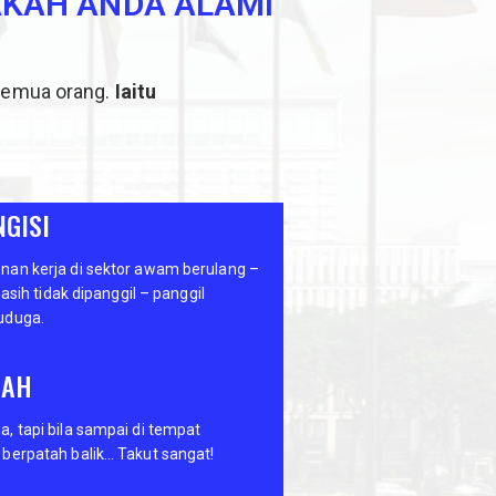
AKAH ANDA ALAMI
 semua orang.
Iaitu
GISI
an kerja di sektor awam berulang –
masih tidak dipanggil – panggil
uduga.
NAH
, tapi bila sampai di tempat
berpatah balik… Takut sangat!