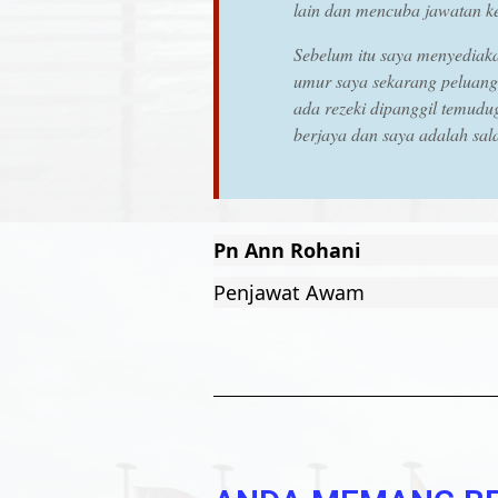
lain dan mencuba jawatan k
Sebelum itu saya menyediaka
umur saya sekarang peluang
ada rezeki dipanggil temud
berjaya dan saya adalah sal
Pn Ann Rohani
Penjawat Awam