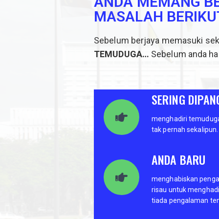
ANDA MEMANG BE
MASALAH BERIKU
Sebelum berjaya memasuki sekto
TEMUDUGA…
Sebelum anda had
SERING DIPAN
menghadiri temuduga
tak pernah sekalipun.
ANDA BARU
menghabiskan pengaji
risau untuk menghad
tiada pengalaman t