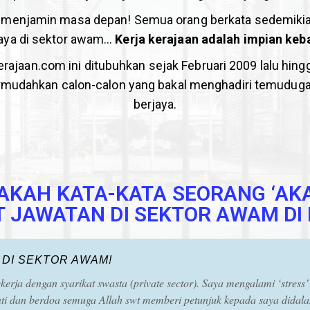
menjamin masa depan! Semua orang berkata sedemikia
aya di sektor awam…
Kerja kerajaan adalah impian keb
ajaan.com ini ditubuhkan sejak Februari 2009 lalu hingga
dahkan calon-calon yang bakal menghadiri temuduga k
berjaya.
AKAH KATA-KATA SEORANG ‘AK
JAWATAN DI SEKTOR AWAM DI 
A DI SEKTOR AWAM!
rja dengan syarikat swasta (private sector). Saya mengalami ‘stress’
ti dan berdoa semuga Allah swt memberi petunjuk kepada saya didal