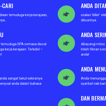
-CARI
ANDA DITA
iaan temuduga kerja kerajaan,
soalan ‘killer’ 
inya…
dibuatnya..
HU
ANDA SERI
n temuduga SPA semasa disoal
dibayangi mitos
a kerja kerajaan. Terkebil –
Inilah fikiran s
r!
anda!
ANDA MEN
 anda sangat takut sekiranya
Anda menunggu s
enyoal anda dalam bahasa
syarikat nak ba
DAN BERM