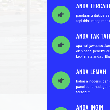
ANDA TERCARI
panduan untuk persed
tapi tidak menjumpa
ANDA TAK TA
apa nak jawab soala
oleh panel penemudug
kebil mata anda…. Blu
ANDA LEMAH
bahasa Inggeris, dan
panel penemuduga m
tersebut!
ANDA INGIN